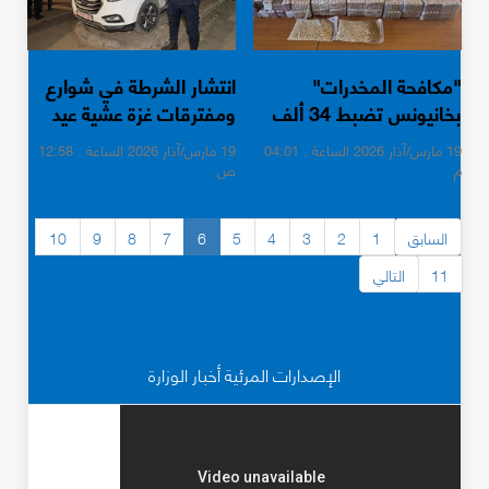
"مكافحة المخدرات"
انتشار الشرطة في شوارع
بخانيونس تضبط 34 ألف
ومفترقات غزة عشية عيد
حبة مخدرة و13 فرش
الفطر
19 مارس/آذار 2026 الساعة . 04:01
19 مارس/آذار 2026 الساعة . 12:58
حشيش
م
ص
السابق
1
2
3
4
5
6
7
8
9
10
11
التالي
الإصدارات المرئية أخبار الوزارة