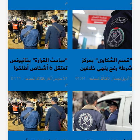
م
م
"قسم الشكاوى" بمركز
"مباحث القرارة" بخانيونس
شرطة رفح ينهي خلافين
تعتقل 5 أشخاص أطلقوا
ماليين بـ157 ألف شيكل
النار خارج إطار القانون
1 أبريل/نيسان 2026 الساعة . 01:44
31 مارس/آذار 2026 الساعة . 07:11
م
م