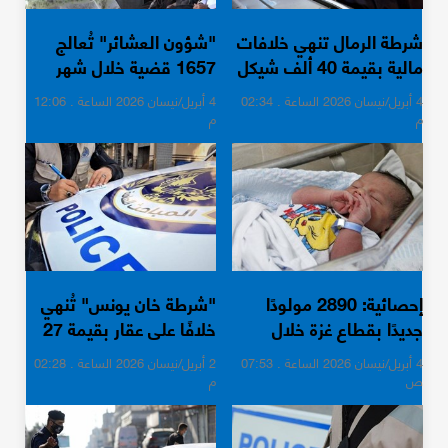
شرطة الرمال تنهي خلافات
"شؤون العشائر" تُعالج
مالية بقيمة 40 ألف شيكل
1657 قضية خلال شهر
مارس الماضي
4 أبريل/نيسان 2026 الساعة . 02:34
4 أبريل/نيسان 2026 الساعة . 12:06
م
م
إحصائية: 2890 مولودًا
"شرطة خان يونس" تُنهي
جديدًا بقطاع غزة خلال
خلافًا على عقار بقيمة 27
مارس الماضي
ألف دولار
4 أبريل/نيسان 2026 الساعة . 07:53
2 أبريل/نيسان 2026 الساعة . 02:28
ص
م