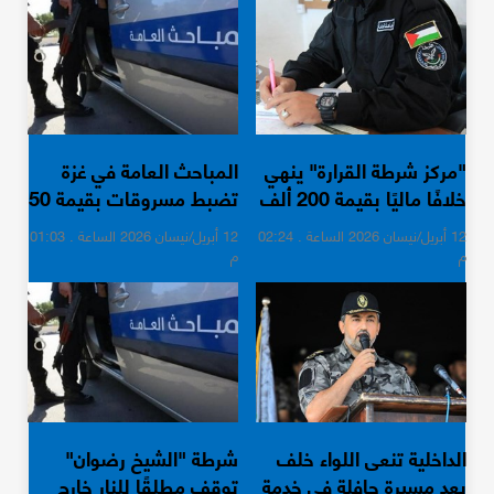
"مركز شرطة القرارة" ينهي
المباحث العامة في غزة
خلافًا ماليًا بقيمة 200 ألف
تضبط مسروقات بقيمة 50
شيكل في خان يونس
ألف شيكل
12 أبريل/نيسان 2026 الساعة . 02:24
12 أبريل/نيسان 2026 الساعة . 01:03
م
م
الداخلية تنعى اللواء خلف
شرطة "الشيخ رضوان"
بعد مسيرة حافلة في خدمة
توقف مطلقًا للنار خارج