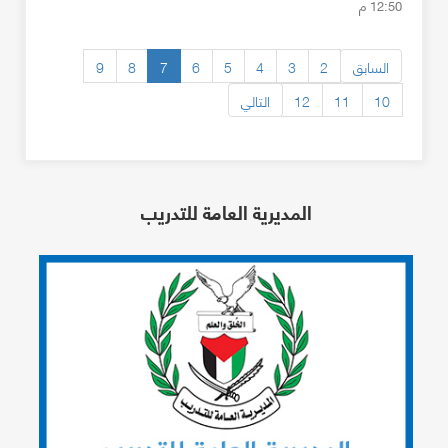
12:50 م
السابق
2
3
4
5
6
7
8
9
10
11
12
التالي
المديرية العامة للتدريب