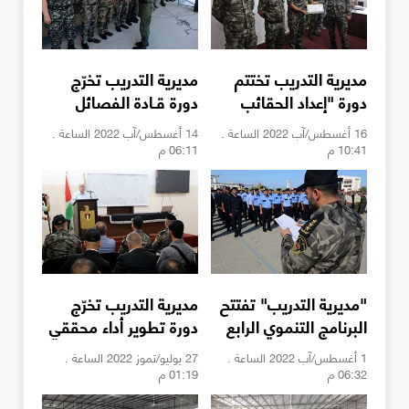
مديرية التدريب تختتم
مديرية التدريب تخرّج
دورة "إعداد الحقائب
دورة قـادة الفصائل
التدريبية"
الثالثة
16 أغسطس/آب 2022 الساعة .
14 أغسطس/آب 2022 الساعة .
10:41 م
06:11 م
"مديرية التدريب" تفتتح
مديرية التدريب تخرّج
البرنامج التنموي الرابع
دورة تطوير أداء محققي
بمشاركة 420 منتسبًا
الداخليـة
1 أغسطس/آب 2022 الساعة .
27 يوليو/تموز 2022 الساعة .
06:32 م
01:19 م