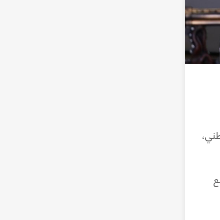
طني،
ع