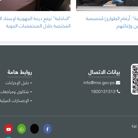
ية": أرقام الطوارئ مُخصصة
"الداخلية" ترفع درجة الجهوزية لإسناد ال
ن وإغاثتهم
المختصة خلال المنخفضات الجوية
بيانات الاتصال
روابط هامة
info@moi.gov.ps
دليل الإجراءات
1800131313
شكاوى ومراجعات
الإصدارات المرئية