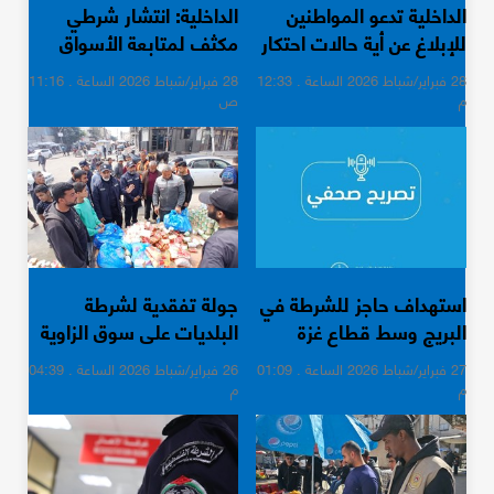
الداخلية تدعو المواطنين
الداخلية: انتشار شرطي
للإبلاغ عن أية حالات احتكار
مكثف لمتابعة الأسواق
أو استغلال
وتوفر البضائع
28 فبراير/شباط 2026 الساعة . 12:33
28 فبراير/شباط 2026 الساعة . 11:16
م
ص
استهداف حاجز للشرطة في
جولة تفقدية لشرطة
البريج وسط قطاع غزة
البلديات على سوق الزاوية
وميدان فلسطين
27 فبراير/شباط 2026 الساعة . 01:09
26 فبراير/شباط 2026 الساعة . 04:39
م
م