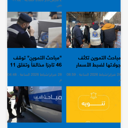
ص
مباحث التموين تكثف
"مباحث التموين" توقف
جولاتها لضبط الأسعار
46 تاجرًا مخالفاً وتغلق 11
والمحتكرين بغزة
محلًا
28 فبراير/شباط 2026 الساعة . 08:59
28 فبراير/شباط 2026 الساعة . 04:48
م
م