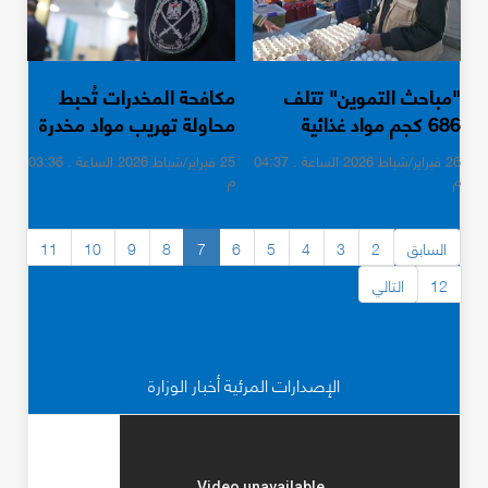
"مباحث التموين" تتلف
مكافحة المخدرات تُحبط
686 كجم مواد غذائية
محاولة تهريب مواد مخدرة
فاسدة
برفح
26 فبراير/شباط 2026 الساعة . 04:37
25 فبراير/شباط 2026 الساعة . 03:36
م
م
السابق
2
3
4
5
6
7
8
9
10
11
12
التالي
الإصدارات المرئية أخبار الوزارة