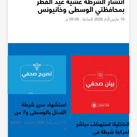
انتشار الشرطة عشية عيد الفطر
بمحافظتي الوسطى وخانيونس
18 مارس/آذار 2026 الساعة . 09:39 م
استشهاد مدير شرطة
التدخل بالوسطى و7 من
كوادرها في غارة إسرائيلية
الداخلية: استهداف مباشر
15 مارس/آذار 2026 الساعة . 03:50
م
لمركبة شرطة في