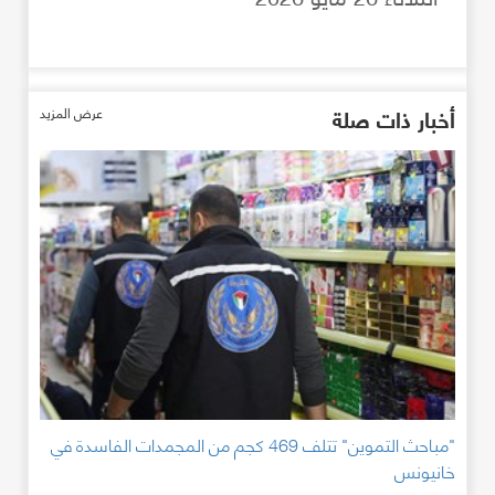
أخبار ذات صلة
عرض المزيد
"مباحث التموين" تتلف 469 كجم من المجمدات الفاسدة في
خانيونس