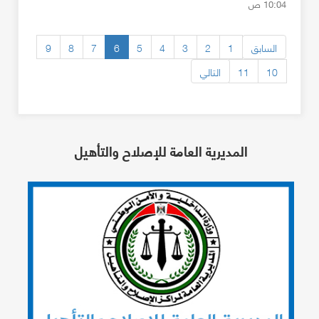
10:04 ص
السابق
1
2
3
4
5
6
7
8
9
10
11
التالي
المديرية العامة للإصلاح والتأهيل