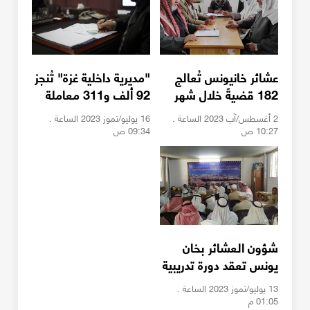
عشائر خانيونس تُعالج
"مديرية داخلية غزة" تُنجز
182 قضيةً خلال شهر
92 ألف و311 معاملة
يوليو
2 أغسطس/آب 2023 الساعة .
16 يوليو/تموز 2023 الساعة .
10:27 ص
09:34 ص
شؤون العشائر بخان
يونس تعقد دورة تدريبية
في حل قضايا الخلافات
13 يوليو/تموز 2023 الساعة .
01:05 م