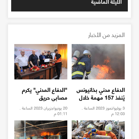
الليلة الماضية
المزيد من الأخبار
الدفاع مدني بخانيونس
"الدفاع المدني" يكرم
يُنفذ 157 مهمة خلال
مصابي حريق
يونيو
"النصيرات" من منتسبيه
3 يوليو/تموز 2023 الساعة .
20 يونيو/جزيران 2023 الساعة .
12:03 م
01:11 م