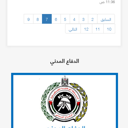
11:36 ص
السابق
2
3
4
5
6
7
8
9
10
11
12
التالي
الدفاع المدني