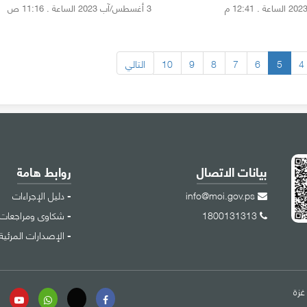
3 أغسطس/آب 2023 الساعة . 11:16 ص
4
5
6
7
8
9
10
التالي
بيانات الاتصال
روابط هامة
info@moi.gov.ps
دليل الإجراءات
1800131313
شكاوى ومراجعات
الإصدارات المرئية