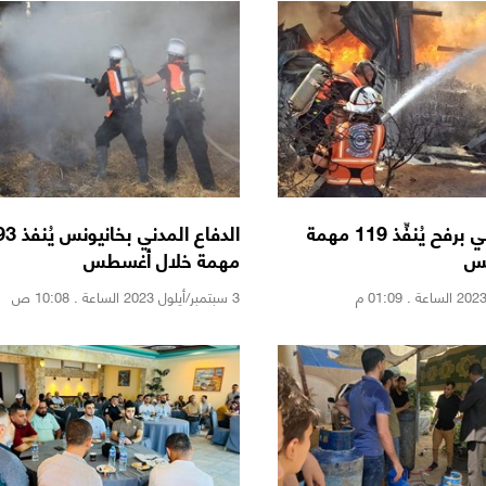
الدفاع المدني برفح يُنفِّذ 119 مهمة
الدفاع المدني بخ
س
مهمة خلال أغسطس
3 سبتمبر/أيلول 2023 الساعة . 10:08 ص