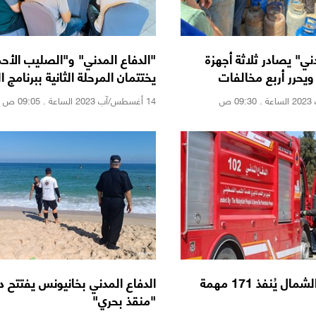
ني" يصادر ثلاثة أجهزة
"الدفاع المدني" و"الصليب الأحم
 ويحرر أربع مخالفات
يختتمان المرحلة الثانية ببرنامج ا
النفسي
14 أغسطس/آب 2023 الساعة . 09:05 ص
دفاع مدني الشمال يُنفذ 171 مهمة
الدفاع المدني بخانيونس يفتتح د
"منقذ بحري"