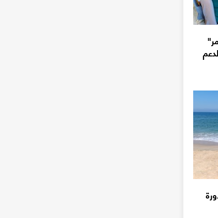
ر"
لدعم
ورة