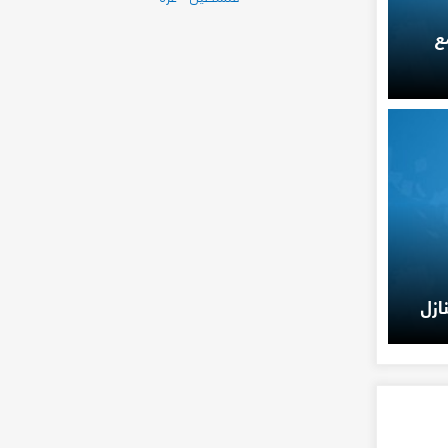
ع
ازل