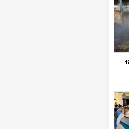
انيونس يُنفذ 193