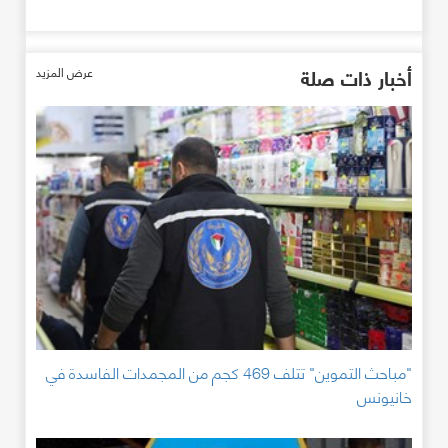
أخبار ذات صلة
عرض المزيد
"مباحث التموين" تتلف 469 كجم من المجمدات الفاسدة في
خانيونس