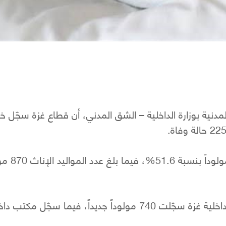
مدنية بوزارة الداخلية – الشق المدني، أن قطاع غزة سجّل خ
وبيّنت الإحصائية أن عدد المواليد الذ
وأشارت إلى أن مكاتب الأحوال المدنية في مديرية داخلية غزة سجّلت 740 مولوداً جديداً، فيما سجّل مك