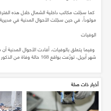
مولوداً، في حين سجّلت الأحوال المدنية في مديرية داخلية رفح 233 
الوفيات
شهر أبريل، توزّعت بواقع 168 حالة وفاة من الذكور بنسبة 74.7%، و57 حالة وفاة من الإناث بنسبة 25.3%.
أخبار ذات صلة