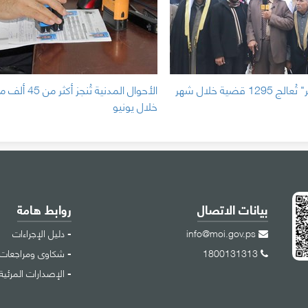
"شؤون العشائر" تُعالج 1295 قضية خلال شهر
الأحوال المدنية تُنجز أك
خلال يونيو
بيانات الاتصال
روابط هامة
info@moi.gov.ps
دليل الإجراءات
1800131313
شكاوى ومراجعات
الإصدارات المرئية