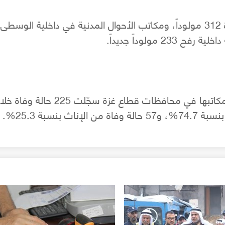
مولوداً جديداً.
وفيما يتعلق بالوفيات، أفادت الأحوال المدنية أن مكاتبها في محافظات قطاع غزة سجّلت 225 حالة