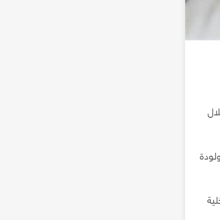
لال
كور بلغ 927 مولوداً بنسبة 51.6%، فيما بلغ عدد المواليد الإناث 870 مولودة
تب داخلية