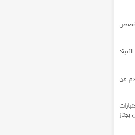
تحان الثانوية العامة بمعدل لا يقل عن (75%) لتخصص
آتية:
ا يقل طول المتقدم عن
بارات
 يجتاز