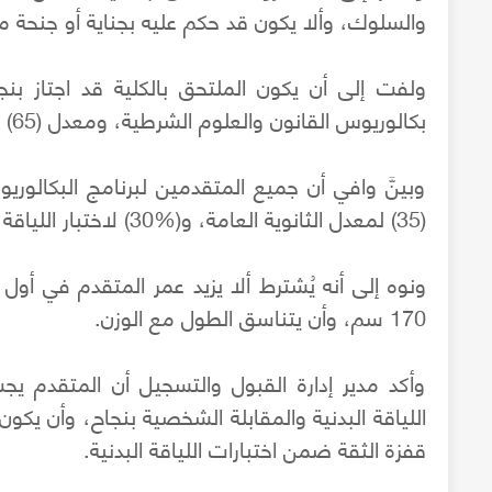
والسلوك، وألا يكون قد حكم عليه بجناية أو جنحة م
بكالوريوس القانون والعلوم الشرطية، ومعدل (65) لبرامج الدبلوم.
وبينَّ وافي أن جميع المتقدمين لبرنامج البكالور
(35) لمعدل الثانوية العامة، و(%30) لاختبار اللياقة، و(%30) لاختبار المقابلة، و(%5) لاختبار الثقافة.
170 سم، وأن يتناسق الطول مع الوزن.
وأكد مدير إدارة القبول والتسجيل أن المتقدم يج
اللياقة البدنية والمقابلة الشخصية بنجاح، وأن يكو
قفزة الثقة ضمن اختبارات اللياقة البدنية.