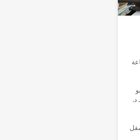
ي قاعة
و
د.
صقل